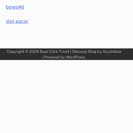
bingo4d
slot gacor
Copyright © 2026
Buzz Click Trend
| Odyssey Blog by
Ascendoor
| Powered by
WordPress
.