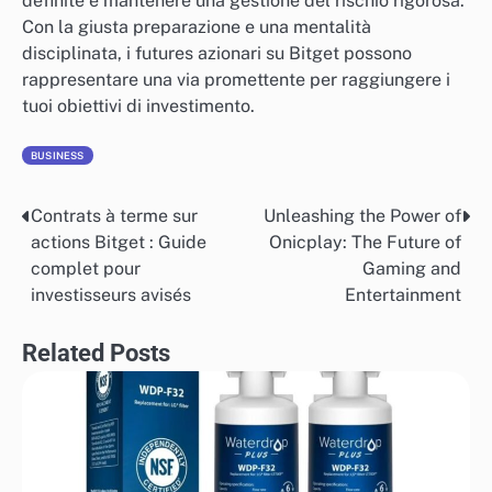
definite e mantenere una gestione del rischio rigorosa.
Con la giusta preparazione e una mentalità
disciplinata, i futures azionari su Bitget possono
rappresentare una via promettente per raggiungere i
tuoi obiettivi di investimento.
BUSINESS
Contrats à terme sur
Unleashing the Power of
Post
actions Bitget : Guide
Onicplay: The Future of
navigation
complet pour
Gaming and
investisseurs avisés
Entertainment
Related Posts