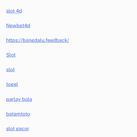
slot 4d
Newbet4d
https://bongdalu.feedback/
Slot
slot
togel
parlay bola
batamtoto
slot gacor