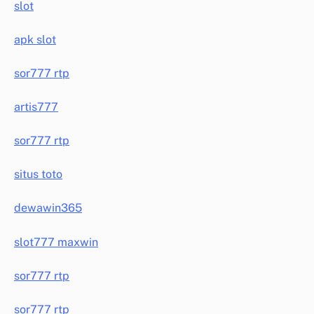
slot
apk slot
sor777 rtp
artis777
sor777 rtp
situs toto
dewawin365
slot777 maxwin
sor777 rtp
sor777 rtp