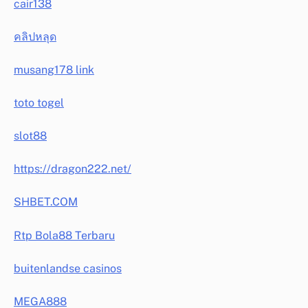
cair138
คลิปหลุด
musang178 link
toto togel
slot88
https://dragon222.net/
SHBET.COM
Rtp Bola88 Terbaru
buitenlandse casinos
MEGA888