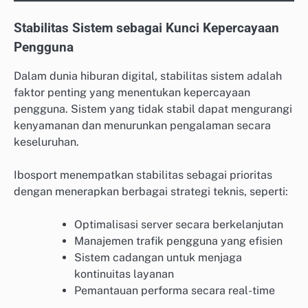
Stabilitas Sistem sebagai Kunci Kepercayaan
Pengguna
Dalam dunia hiburan digital, stabilitas sistem adalah
faktor penting yang menentukan kepercayaan
pengguna. Sistem yang tidak stabil dapat mengurangi
kenyamanan dan menurunkan pengalaman secara
keseluruhan.
Ibosport menempatkan stabilitas sebagai prioritas
dengan menerapkan berbagai strategi teknis, seperti:
Optimalisasi server secara berkelanjutan
Manajemen trafik pengguna yang efisien
Sistem cadangan untuk menjaga
kontinuitas layanan
Pemantauan performa secara real-time