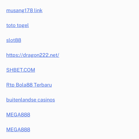
musang178 link
toto togel
slot88
https://dragon222.net/
SHBET.COM
Rtp Bola88 Terbaru
buitenlandse casinos
MEGA888
MEGA888