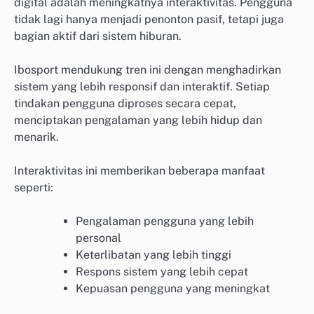
digital adalah meningkatnya interaktivitas. Pengguna
tidak lagi hanya menjadi penonton pasif, tetapi juga
bagian aktif dari sistem hiburan.
Ibosport mendukung tren ini dengan menghadirkan
sistem yang lebih responsif dan interaktif. Setiap
tindakan pengguna diproses secara cepat,
menciptakan pengalaman yang lebih hidup dan
menarik.
Interaktivitas ini memberikan beberapa manfaat
seperti:
Pengalaman pengguna yang lebih
personal
Keterlibatan yang lebih tinggi
Respons sistem yang lebih cepat
Kepuasan pengguna yang meningkat