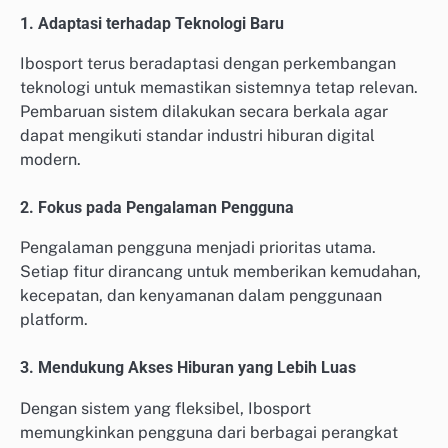
1. Adaptasi terhadap Teknologi Baru
Ibosport terus beradaptasi dengan perkembangan
teknologi untuk memastikan sistemnya tetap relevan.
Pembaruan sistem dilakukan secara berkala agar
dapat mengikuti standar industri hiburan digital
modern.
2. Fokus pada Pengalaman Pengguna
Pengalaman pengguna menjadi prioritas utama.
Setiap fitur dirancang untuk memberikan kemudahan,
kecepatan, dan kenyamanan dalam penggunaan
platform.
3. Mendukung Akses Hiburan yang Lebih Luas
Dengan sistem yang fleksibel, Ibosport
memungkinkan pengguna dari berbagai perangkat