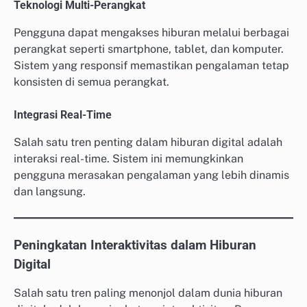
Teknologi Multi-Perangkat
Pengguna dapat mengakses hiburan melalui berbagai
perangkat seperti smartphone, tablet, dan komputer.
Sistem yang responsif memastikan pengalaman tetap
konsisten di semua perangkat.
Integrasi Real-Time
Salah satu tren penting dalam hiburan digital adalah
interaksi real-time. Sistem ini memungkinkan
pengguna merasakan pengalaman yang lebih dinamis
dan langsung.
Peningkatan Interaktivitas dalam Hiburan
Digital
Salah satu tren paling menonjol dalam dunia hiburan