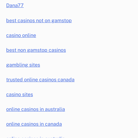
Dana77
best casinos not on gamstop
casino online
best non gamstop casinos
gambling sites
trusted online casinos canada
casino sites
online casinos in australia
online casinos in canada