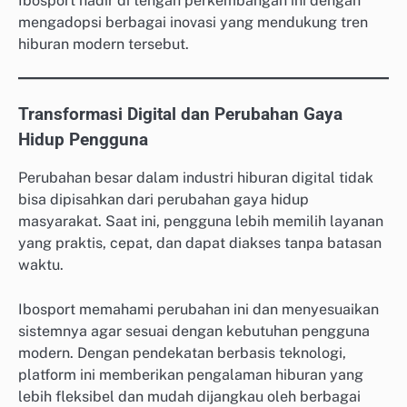
Ibosport hadir di tengah perkembangan ini dengan
mengadopsi berbagai inovasi yang mendukung tren
hiburan modern tersebut.
Transformasi Digital dan Perubahan Gaya
Hidup Pengguna
Perubahan besar dalam industri hiburan digital tidak
bisa dipisahkan dari perubahan gaya hidup
masyarakat. Saat ini, pengguna lebih memilih layanan
yang praktis, cepat, dan dapat diakses tanpa batasan
waktu.
Ibosport memahami perubahan ini dan menyesuaikan
sistemnya agar sesuai dengan kebutuhan pengguna
modern. Dengan pendekatan berbasis teknologi,
platform ini memberikan pengalaman hiburan yang
lebih fleksibel dan mudah dijangkau oleh berbagai