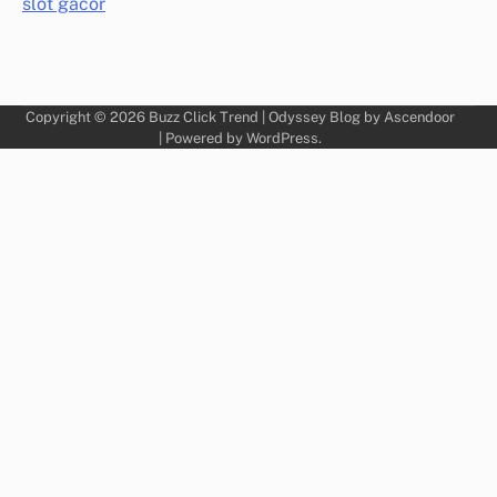
slot gacor
Copyright © 2026
Buzz Click Trend
| Odyssey Blog by
Ascendoor
| Powered by
WordPress
.