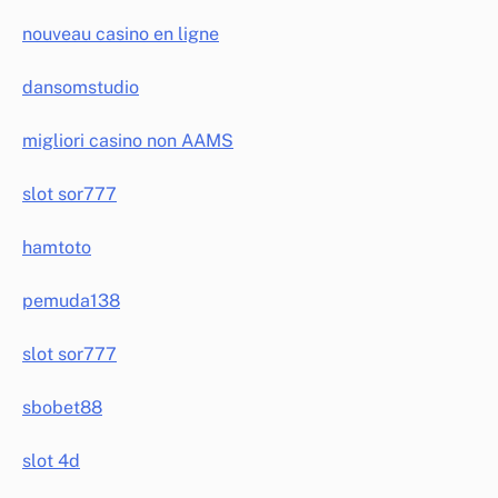
nouveau casino en ligne
dansomstudio
migliori casino non AAMS
slot sor777
hamtoto
pemuda138
slot sor777
sbobet88
slot 4d