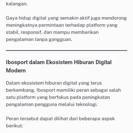
kalangan.
Gaya hidup digital yang semakin aktif juga mendorong
meningkatnya permintaan terhadap platform yang
stabil, responsif, dan mampu memberikan
pengalaman tanpa gangguan.
Ibosport dalam Ekosistem Hiburan Digital
Modern
Dalam ekosistem hiburan digital yang terus
berkembang, Ibosport memiliki peran sebagai salah
satu platform yang berfokus pada peningkatan
pengalaman pengguna melalui teknologi.
Peran tersebut dapat dilihat dari beberapa aspek
berikut: