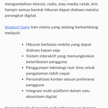
mengandalkan televisi, radio, atau media cetak, kini
hampir semua bentuk hiburan dapat diakses melalui
perangkat digital.
ibosport login
tren utama yang sedang berkembang
meliputi:
Hiburan berbasis mobile yang dapat
diakses kapan saja
Sistem interaktif yang memungkinkan
keterlibatan pengguna
Penggunaan teknologi real-time untuk
pengalaman lebih cepat
Personalisasi konten sesuai preferensi
pengguna
Integrasi multi-platform dalam satu
ekosistem digital